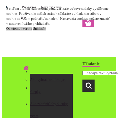
Prihlásenie
Nová registrácia
S cieľom uľahčiť užívateľom používať naše webové stránky využívame
cookies. Používaním našich stránok súhlasíte s ukladaním súborov
0 ks
cookie na vašom počítači / zariadení. Nastavenia cookies môžete zmeniť
v nastavení vášho prehliadača.
Odmietnuť všetko
Súhlasím
Hľadanie
Ako vybrať krmítko pre
O mne
sliepky
Ako zabrániť aby sliepky
Ako objednať
vyhra