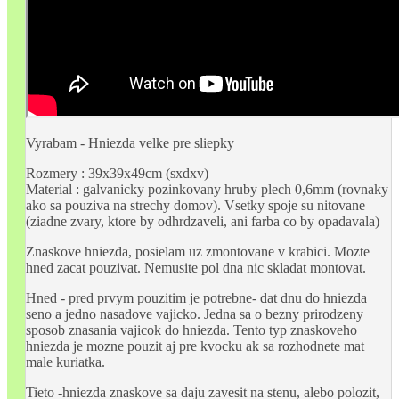
Vyrabam - Hniezda velke pre sliepky
Rozmery : 39x39x49cm (sxdxv)
Material : galvanicky pozinkovany hruby plech 0,6mm (rovnaky
ako sa pouziva na strechy domov). Vsetky spoje su nitovane
(ziadne zvary, ktore by odhrdzaveli, ani farba co by opadavala)
Znaskove hniezda, posielam uz zmontovane v krabici. Mozte
hned zacat pouzivat. Nemusite pol dna nic skladat montovat.
Hned - pred prvym pouzitim je potrebne- dat dnu do hniezda
seno a jedno nasadove vajicko. Jedna sa o bezny prirodzeny
sposob znasania vajicok do hniezda. Tento typ znaskoveho
hniezda je mozne pouzit aj pre kvocku ak sa rozhodnete mat
male kuriatka.
Tieto -hniezda znaskove sa daju zavesit na stenu, alebo polozit,