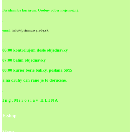
Posielam iba kurierom. Osobný odber nieje možný.
.
email:
info@priamozvyroby.sk
.
06:00 kontrolujem dosle objednavky
07:00 balim objednavky
08:00 kurier berie baliky, poslana SMS
a na druhy den rano je to dorucene.
.
I n g . M i r o s l a v H L I N A
E-shop