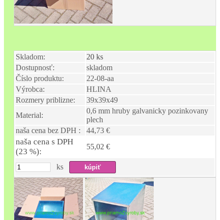
Skladom:
20 ks
Dostupnosť:
skladom
Číslo produktu:
22-08-aa
Výrobca:
HLINA
Rozmery priblizne:
39x39x49
0,6 mm hruby galvanicky pozinkovany
Material:
plech
naša cena bez DPH :
44,73 €
naša cena s DPH
55,02 €
(23 %):
ks