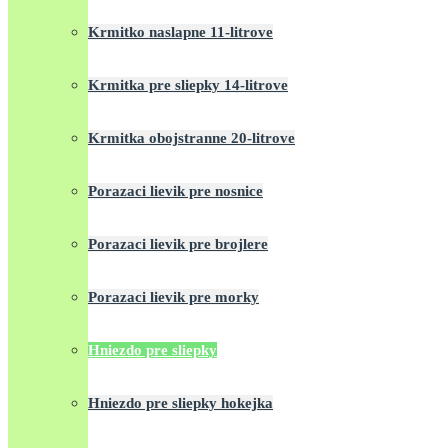
Krmitko naslapne 11-litrove
Krmitka pre sliepky 14-litrove
Krmitka obojstranne 20-litrove
Porazaci lievik pre nosnice
Porazaci lievik pre brojlere
Porazaci lievik pre morky
Hniezdo pre sliepky
Hniezdo pre sliepky hokejka