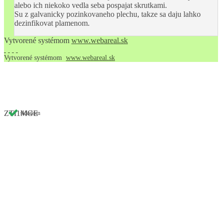
alebo ich niekoko vedla seba pospajat skrutkami.
Su z galvanicky pozinkovaneho plechu, takze sa daju lahko
dezinfikovat plamenom.
Vytvorené systémom
www.webareal.sk
Vytvorené systémom
www.webareal.sk
ZTI1MGE
skladom