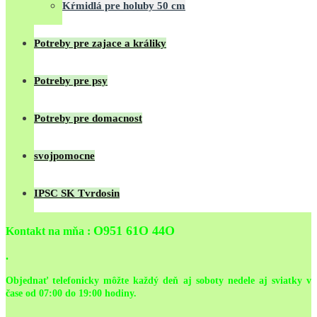
Kŕmidlá pre holuby 50 cm
Potreby pre zajace a králiky
Potreby pre psy
Potreby pre domacnost
svojpomocne
IPSC SK Tvrdosin
O951 61O 44O
Kontakt na mňa :
.
Objednať telefonicky môžte každý deň aj soboty nedele aj sviatky v
čase od 07:00 do 19:00 hodiny.
.