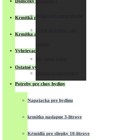
Domčeky pre králiky
kompletný s
Koľko vajec znesie sliepka
Krmítka pre ošípané
Lievik na hydinu – ako
Krmítka a misky pre psy
funguje
Vyhrievacie podložky
Aky lievik vybrat
Ostatné výrobky
Domaca porazka hydiny
Potreby pre chov hydiny
Napajacka pre hydinu
krmitko naslapne 3-litrove
Kŕmidlá pre sliepky 10-litrove